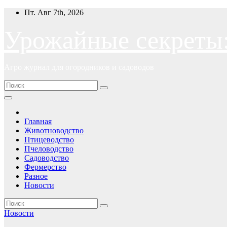
Перейти
Пт. Авг 7th, 2026
к
содержимому
Урожайные секреты
Агро журнал для огородников и садоводов
Главная
Животноводство
Птицеводство
Пчеловодство
Садоводство
Фермерство
Разное
Новости
Новости