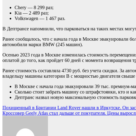
Chery — 8 299 раз;
Kia — 2 489 раз;
Volkswagen — 1 467 раз.
В Дептрансе напомнили, что парковаться на таких местах мог
Ранее сообщалось, что с начала года в Москве эвакуировали б
автомобили марки BMW (245 машин).
Осенью 2023 года в Москве изменилась стоимость перемещения
оплатой до того, как пройдет 60 дней с момента возвращения т
Ранее стоимость составляла 4730 руб. без учета скидки. За авто
владельцу машины категории В с мощностью двигателя свыше 25
В Москве с начала года эвакуировали 39 тыс. премиум-
Сколько стоит забрать машину со штрафстоянки, кто и ка
Дептранс назвал новую максимальную стоимость парков
Навигация
Похищенный в Британии Land Rover нашли в Иркутске. Он засв
Кроссовер Geely Atlas стал дальше от покупателя. Цены выросл
по
записям