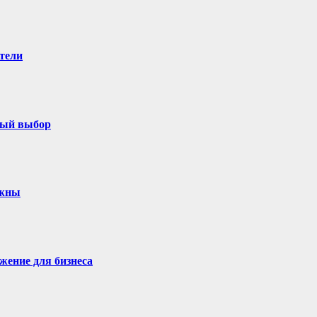
тели
ный выбор
ужны
жение для бизнеса