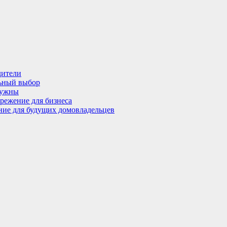
дители
льный выбор
нужны
режение для бизнеса
ение для будущих домовладельцев