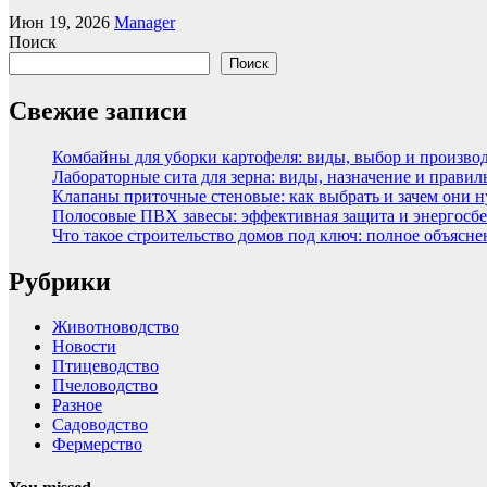
Июн 19, 2026
Manager
Поиск
Поиск
Свежие записи
Комбайны для уборки картофеля: виды, выбор и произво
Лабораторные сита для зерна: виды, назначение и прави
Клапаны приточные стеновые: как выбрать и зачем они 
Полосовые ПВХ завесы: эффективная защита и энергосбе
Что такое строительство домов под ключ: полное объясн
Рубрики
Животноводство
Новости
Птицеводство
Пчеловодство
Разное
Садоводство
Фермерство