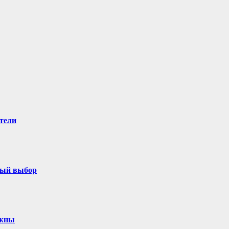
тели
ный выбор
ужны