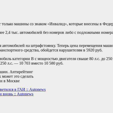
ут только машины со знаком «Инвалид», которые внесены в Феде
олее 2,4 тыс. автомобилей без номеров либо с подложными номе
 автомобилей на штрафстоянку. Теперь цена перемещения машины
ранспортного средства, обойдется нарушителям в 5920 руб.
мобиль категории В с мощностью двигателя свыше 80 л.с. до 250 л
0 л.с. — 10 703 вместо 10 580 руб.
машин. Антирейтинг
к может это сделать
ки в Москве
етился в ГАИ :: Autonews
и вновь :: Autonews