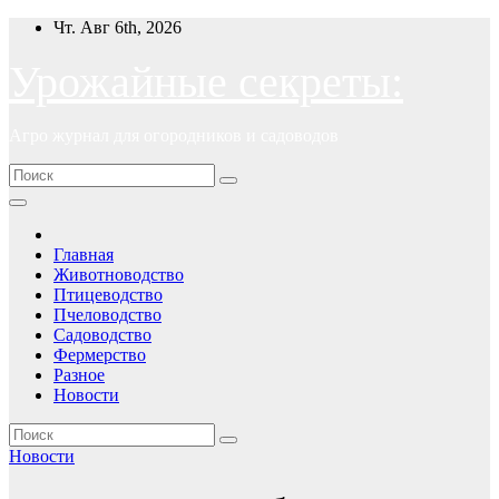
Перейти
Чт. Авг 6th, 2026
к
содержимому
Урожайные секреты:
Агро журнал для огородников и садоводов
Главная
Животноводство
Птицеводство
Пчеловодство
Садоводство
Фермерство
Разное
Новости
Новости