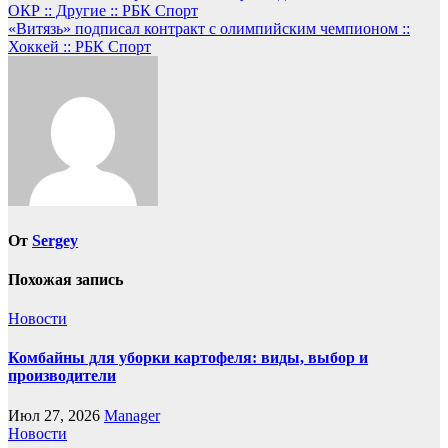
ОКР :: Другие :: РБК Спорт
по
«Витязь» подписал контракт с олимпийским чемпионом ::
записям
Хоккей :: РБК Спорт
От
Sergey
Похожая запись
Новости
Комбайны для уборки картофеля: виды, выбор и
производители
Июл 27, 2026
Manager
Новости