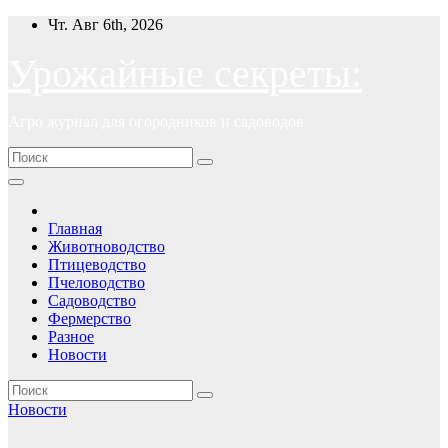
Перейти
Чт. Авг 6th, 2026
к
содержимому
Урожайные секреты:
Агро журнал для огородников и садоводов
Главная
Животноводство
Птицеводство
Пчеловодство
Садоводство
Фермерство
Разное
Новости
Новости