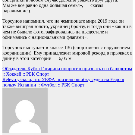
Мы же все равно одна большая семья», — сказал
паралимпиец.
Торсунов напомнил, что на чемпионате мира 2019 года он
также выиграл золото, украинец бронзу, и тогда они «как ни в
чем не бывало фотографировались на пьедестале и
обнимались с национальными флагами».
Торсунов выступает в классе Т36 (спортсмены с нарушением
координации). Ему принадлежит мировой рекорд в прыжках в
длину в этой категории — 6,05 м.
Навигация
Обладатель Кубка Гагарина попросил признать его банкротом
:: Хоккей :: РБК Спорт
по
Relevo узнало, что УЕФА признал ошибку судьи на Евро в
записям
пользу Испании :: Футбол :: РБК Спорт