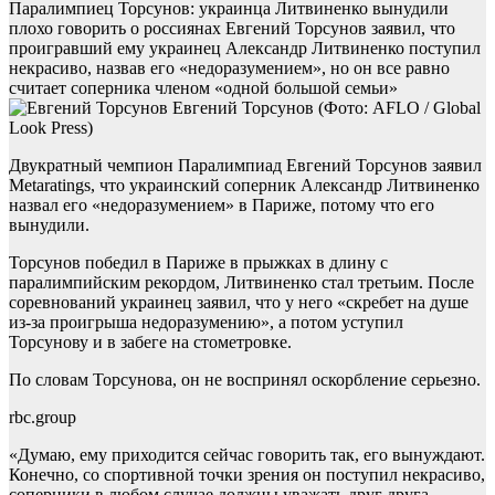
Паралимпиец Торсунов: украинца Литвиненко вынудили
плохо говорить о россиянах
Евгений Торсунов заявил, что
проигравший ему украинец Александр Литвиненко поступил
некрасиво, назвав его «недоразумением», но он все равно
считает соперника членом «одной большой семьи»
Евгений Торсунов
(Фото: AFLO / Global
Look Press)
Двукратный чемпион Паралимпиад Евгений Торсунов заявил
Metaratings, что украинский соперник Александр Литвиненко
назвал его «недоразумением» в Париже, потому что его
вынудили.
Торсунов победил в Париже в прыжках в длину с
паралимпийским рекордом, Литвиненко стал третьим. После
соревнований украинец заявил, что у него «скребет на душе
из-за проигрыша недоразумению», а потом уступил
Торсунову и в забеге на стометровке.
По словам Торсунова, он не воспринял оскорбление серьезно.
rbc.group
«Думаю, ему приходится сейчас говорить так, его вынуждают.
Конечно, со спортивной точки зрения он поступил некрасиво,
соперники в любом случае должны уважать друг друга.