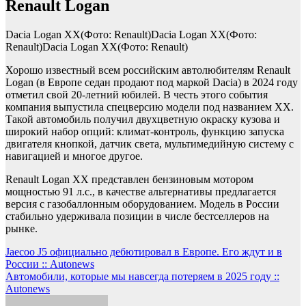
Renault Logan
Dacia Logan XX(Фото: Renault)Dacia Logan XX(Фото:
Renault)Dacia Logan XX(Фото: Renault)
Хорошо известный всем российским автолюбителям Renault
Logan (в Европе седан продают под маркой Dacia) в 2024 году
отметил свой 20-летний юбилей. В честь этого события
компания выпустила спецверсию модели под названием XX.
Такой автомобиль получил двухцветную окраску кузова и
широкий набор опций: климат-контроль, функцию запуска
двигателя кнопкой, датчик света, мультимедийную систему с
навигацией и многое другое.
Renault Logan XX представлен бензиновым мотором
мощностью 91 л.с., в качестве альтернативы предлагается
версия с газобаллонным оборудованием. Модель в России
стабильно удерживала позиции в числе бестселлеров на
рынке.
Навигация
Jaecoo J5 официально дебютировал в Европе. Его ждут и в
России :: Autonews
по
Автомобили, которые мы навсегда потеряем в 2025 году ::
записям
Autonews