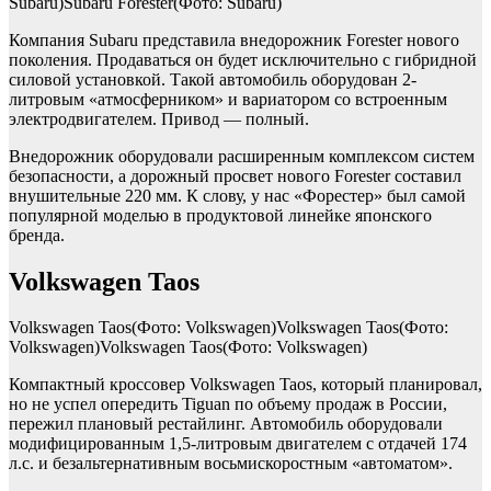
Subaru)Subaru Forester(Фото: Subaru)
Компания Subaru представила внедорожник Forester нового
поколения. Продаваться он будет исключительно с гибридной
силовой установкой. Такой автомобиль оборудован 2-
литровым «атмосферником» и вариатором со встроенным
электродвигателем. Привод — полный.
Внедорожник оборудовали расширенным комплексом систем
безопасности, а дорожный просвет нового Forester составил
внушительные 220 мм. К слову, у нас «Форестер» был самой
популярной моделью в продуктовой линейке японского
бренда.
Volkswagen Taos
Volkswagen Taos(Фото: Volkswagen)Volkswagen Taos(Фото:
Volkswagen)Volkswagen Taos(Фото: Volkswagen)
Компактный кроссовер Volkswagen Taos, который планировал,
но не успел опередить Tiguan по объему продаж в России,
пережил плановый рестайлинг. Автомобиль оборудовали
модифицированным 1,5-литровым двигателем с отдачей 174
л.с. и безальтернативным восьмискоростным «автоматом».