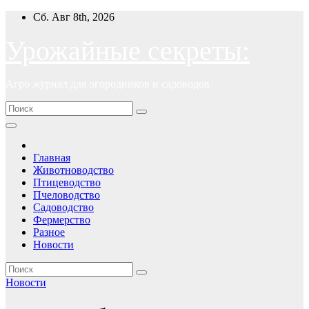
Перейти
Сб. Авг 8th, 2026
к
содержимому
Урожайные секреты:
Агро журнал для огородников и садоводов
Главная
Животноводство
Птицеводство
Пчеловодство
Садоводство
Фермерство
Разное
Новости
Новости