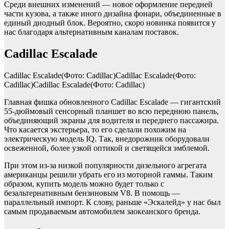
Среди внешних изменений — новое оформление передней
части кузова, а также иного дизайна фонари, объединенные в
единый диодный блок. Вероятно, скоро новинка появится у
нас благодаря альтернативным каналам поставок.
Cadillac Escalade
Cadillac Escalade(Фото: Cadillac)Cadillac Escalade(Фото:
Cadillac)Cadillac Escalade(Фото: Cadillac)
Главная фишка обновленного Cadillac Escalade — гигантский
55-дюймовый сенсорный планшет во всю переднюю панель,
объединяющий экраны для водителя и переднего пассажира.
Что касается экстерьера, то его сделали похожим на
электрическую модель IQ. Так, внедорожник оборудовали
освеженной, более узкой оптикой и светящейся эмблемой.
При этом из-за низкой популярности дизельного агрегата
американцы решили убрать его из моторной гаммы. Таким
образом, купить модель можно будет только с
безальтернативным бензиновым V8. В помощь —
параллельный импорт. К слову, раньше «Эскалейд» у нас был
самым продаваемым автомобилем заокеанского бренда.