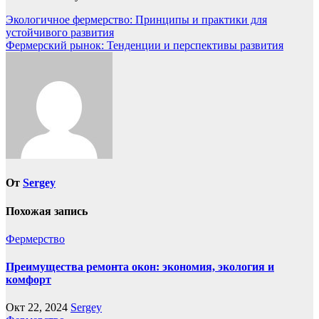
Навигация
Экологичное фермерство: Принципы и практики для
устойчивого развития
по
Фермерский рынок: Тенденции и перспективы развития
записям
От
Sergey
Похожая запись
Фермерство
Преимущества ремонта окон: экономия, экология и
комфорт
Окт 22, 2024
Sergey