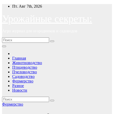
Перейти
Пт. Авг 7th, 2026
к
содержимому
Урожайные секреты:
Агро журнал для огородников и садоводов
Главная
Животноводство
Птицеводство
Пчеловодство
Садоводство
Фермерство
Разное
Новости
Фермерство