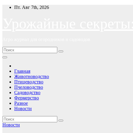
Перейти
Пт. Авг 7th, 2026
к
содержимому
Урожайные секреты
Агро журнал для огородников и садоводов
Главная
Животноводство
Птицеводство
Пчеловодство
Садоводство
Фермерство
Разное
Новости
Новости