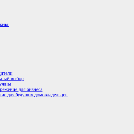
ужны
дители
льный выбор
нужны
режение для бизнеса
ение для будущих домовладельцев