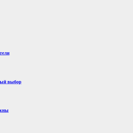
тели
ный выбор
ужны