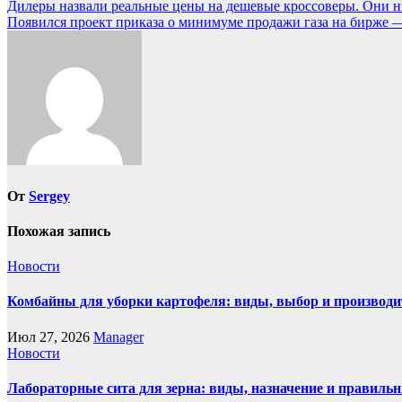
Навигация
Дилеры назвали реальные цены на дешевые кроссоверы. Они н
Появился проект приказа о минимуме продажи газа на бирже 
по
записям
От
Sergey
Похожая запись
Новости
Комбайны для уборки картофеля: виды, выбор и производи
Июл 27, 2026
Manager
Новости
Лабораторные сита для зерна: виды, назначение и правиль