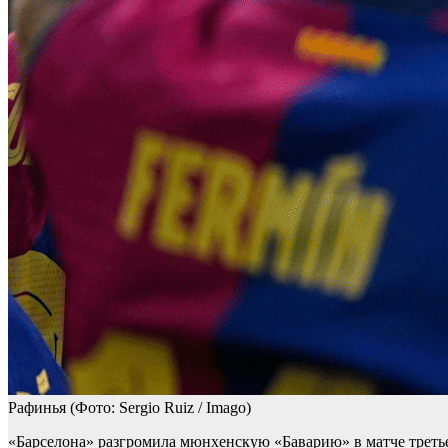
Рафинья
(Фото: Sergio Ruiz / Imago)
«Барселона» разгромила мюнхенскую «Баварию» в матче третье