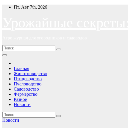
Перейти
Пт. Авг 7th, 2026
к
содержимому
Урожайные секреты
Агро журнал для огородников и садоводов
Главная
Животноводство
Птицеводство
Пчеловодство
Садоводство
Фермерство
Разное
Новости
Новости