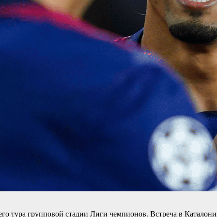
го тура групповой стадии Лиги чемпионов. Встреча в Каталонии