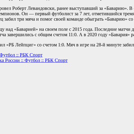
провел Роберт Левандовски, ранее выступавший за «Баварию». В
чемпионов. Он — первый футболист за 7 лет, отметившийся трем
ц забил три мяча и помог своей команде обыграть «Баварию» со 
у над «Баварией» на своем поле с 2015 года. Последние матчи 
а завершились с общим счетом 11:0. А в 2020 году «Бавария» р
ил «РБ Лейпциг» со счетом 1:0. Мяч в игре на 28-й минуте заб
 Футбол :: РБК Спорт
 России :: Футбол :: РБК Спорт