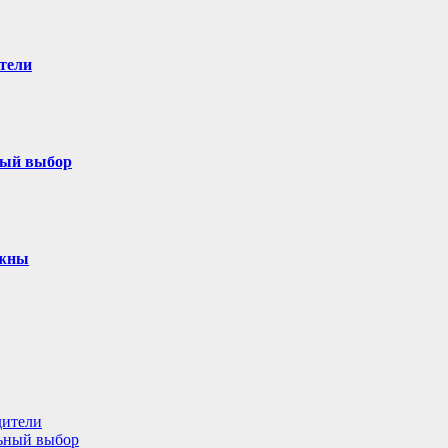
тели
ный выбор
ужны
дители
льный выбор