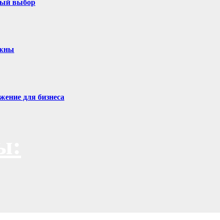
ный выбор
ужны
жение для бизнеса
ы: