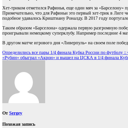
Хет-триком отметился Рафинья, еще один мяч за «Барселону» 
Примечательно, что для Рафиньи это первый хет-трик в Лиге 
подобное удавалось Криштиану Роналду. В 2017 году португале
Таким образом «Барселона» одержала первую разгромную побед
проигрывали немецкому суперклубу. Например последние 4 матч
В другом матче игрового дня «Ливерпуль» на своем поле побед
Навигация
Определились все пары 1/4 финала Кубка России по футболу ::
«Рубин» обыграл «Акрон» и вышел на ЦСКА в 1/4 финала Кубка
по
записям
От
Sergey
Похожая запись