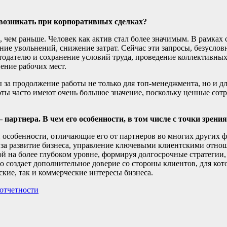
 возникать при корпоративных сделках?
, чем раньше. Человек как актив стал более значимым. В рамка
ие увольнений, снижение затрат. Сейчас эти запросы, безусловн
отодателю и сохранение условий труда, проведение коллективны
ение рабочих мест.
за продолжение работы не только для топ-менеджмента, но и дл
ты часто имеют очень большое значение, поскольку ценные сотр
партнера. В чем его особенности, в том числе с точки зрени
собенности, отличающие его от партнеров во многих других фи
 за развитие бизнеса, управление ключевыми клиентскими отно
 на более глубоком уровне, формируя долгосрочные стратегии, 
то создает дополнительное доверие со стороны клиентов, для ко
кие, так и коммерческие интересы бизнеса.
-отчетности