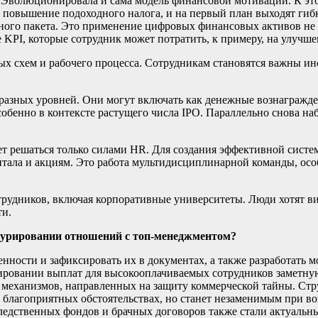
в. Эволюционировала и сама модель финансовой мотивации. К эт
повышение подоходного налога, и на первый план выходят гиб
ного пакета. Это применение цифровых финансовых активов не то
 KPI, которые сотрудник может потратить, к примеру, на улуч
х схем и рабочего процесса. Сотрудникам становятся важны и
разных уровней. Они могут включать как денежные вознагражд
собенно в контексте растущего числа IPO. Параллельно снова 
ет решаться только силами HR. Для создания эффективной сист
тала и акциям. Это работа мультидисциплинарной команды, особ
рудников, включая корпоративные университеты. Люди хотят вид
ти.
турировании отношений с топ-менеджментом?
енности и зафиксировать их в документах, а также разработать
ровании выплат для высокооплачиваемых сотрудников заметную
механизмов, направленных на защиту коммерческой тайны. Стр
 благоприятных обстоятельствах, но станет незаменимым при в
ледственных фондов и брачных договоров также стали актуальны