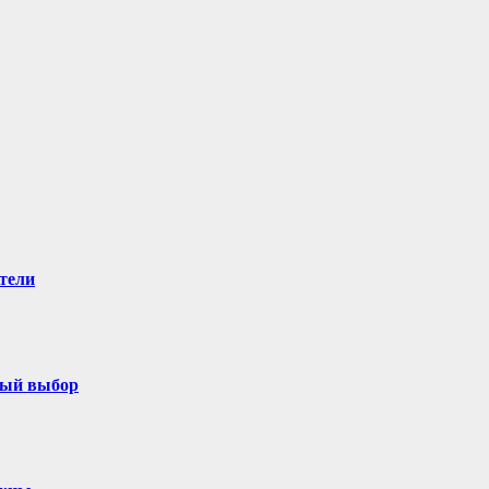
тели
ный выбор