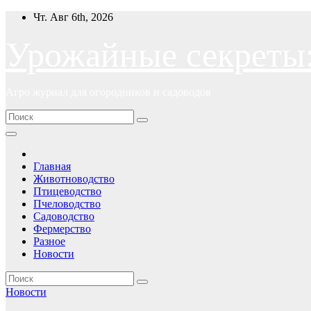
Перейти
Чт. Авг 6th, 2026
к
содержимому
Урожайные секреты
Агро журнал для огородников и садоводов
Главная
Животноводство
Птицеводство
Пчеловодство
Садоводство
Фермерство
Разное
Новости
Новости