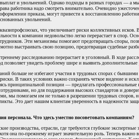
евыплат и увольнений. Однако подходы в разных городах — а м
 права работника надо смотреть внимательно. Очевидно ужесточ
 оформлении приказа, могут привести к восстановлению работни
основанных увольнений.
квазипрофсоюзах, что увеличивает риски коллективных исков. В
яльности к компании недовольство легко перерастает в спор. О
отрудников. Эти механизмы помогают предотвращать споры, позво
амотно выстраивать свою позицию, предотвращая судебные разби
утреннему расследованию перерастает в уголовный. В ходе расс
од позволяет увидеть проблему шире и выявить дополнительные 
ий больше не избегают участия в трудовых спорах с бывшими р
иски. В таких условиях важно сохранять четкое видение и иск
ясь принципиальной позиции — предлагать профессиональные и
с сотрудниками, но для поддержания высоких стандартов и дове
ми, мы помогаем им не только в разрешении трудовых споров, н
икты. Это дает нашим клиентам уверенность в надежности защит
ния персонала. Что здесь уместно посоветовать компаниям?
ские производства, отрасли, где требуются глубокие экспертны
отя она по-прежнему играет значительную роль. Теперь важно в