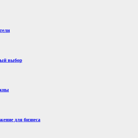
тели
ный выбор
ужны
жение для бизнеса