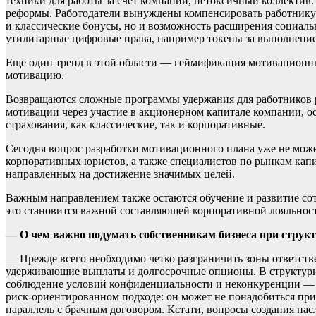
техники для работы за счет компании, нетоксичный коллекти
реформы. Работодатели вынуждены компенсировать работнику 
и классические бонусы, но и возможность расширения социаль
утилитарные цифровые права, например токены за выполнение
Еще один тренд в этой области — геймификация мотивационны
мотивацию.
Возвращаются сложные программы удержания для работников 
мотивации через участие в акционерном капитале компании, о
страхования, как классические, так и корпоративные.
Сегодня вопрос разработки мотивационного плана уже не мож
корпоративных юристов, а также специалистов по рынкам капи
направленных на достижение значимых целей.
Важным направлением также остаются обучение и развитие сот
это становится важной составляющей корпоративной лояльнос
— О чем важно подумать собственникам бизнеса при струк
— Прежде всего необходимо четко разграничить зоны ответств
удерживающие выплаты и долгосрочные опционы. В структури
соблюдение условий конфиденциальности и неконкуренции — 
риск-ориентированном подходе: он может не понадобиться при
параллель с брачным договором. Кстати, вопросы создания нас