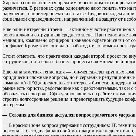
Характер споров остается прежним: в основном это вопросы н
различаться. В регионах суды однозначно дают понять, что на
нарушения, например опечатка в статье Трудового кодекса при
социальной справедливости, направленный на защиту от необ
Еще один интересный тренд — активное участие работников в 
воротничков и сотрудников среднего звена. При недостатке ло
медиации, комплаенс-офицеров и каналов обратной связи от с
конфликт. Кроме того, они дают работодателю возможность гр
Стоит отметить, что практически каждый второй проект по вн
сотрудников, но и сбои в бизнес-процессах: комплексный подх
Еще одна заметная тенденция — топ-менеджеры крупных компан
юридически сложные вопросы, но и серьезные репутационные р
команда «АЛРУД» представляет интересы бизнеса, придержива
рынке есть юристы, работающие как с работодателями, так и 
обозначать свою роль. Сфокусировавшись на работе с компания
строить долгосрочные решения и предотвращать будущие конфл
интересам.
— Сегодня для бизнеса актуален вопрос грамотного удержа
— В красной зоне вопроса удержания сотрудников: IT, техниче
персонала. Сегодня финансовой мотивации уже недостаточно, х