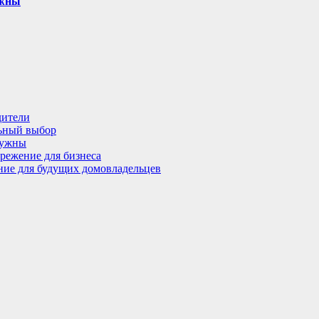
ужны
дители
льный выбор
нужны
режение для бизнеса
ение для будущих домовладельцев