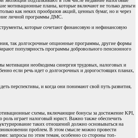
ой эволюции подталкивают в том числе недавние налоговые
кие мотивационные планы, которые включают не только деньги
лько как неких прообразов акций, ценных бумаг, но и через
шение личной программы ДМС.
нструменты, которые сочетают финансовую и нефинансовую
ения, так долгосрочные опционные программы, другие формы
набирают популярность программы добровольного пенсионного
емы мотивации необходима синергия трудовых, налоговых и
енно если речь идет о долгосрочных и дорогостоящих планах,
еть перспективы, и когда они понимают свой путь развития,
 мотивационные схемы, включающие бонусы за достижение KPI,
 роль играет налоговый юрист. Важно также обеспечить
уктурирование таких отношений должно основываться на
озникновении проблем. В этом смысле можно провести
ми: запросы по этим темам, особенно со стороны топ-