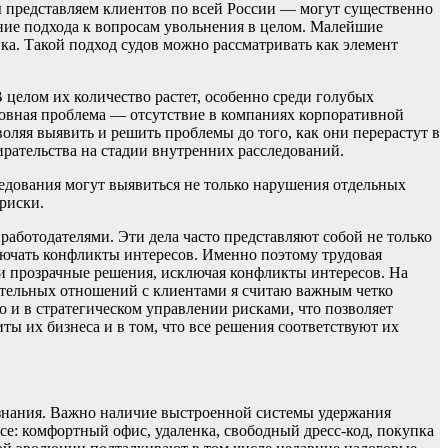
ы представляем клиентов по всей России — могут существенно
ение подхода к вопросам увольнения в целом. Малейшие
ка. Такой подход судов можно рассматривать как элемент
 целом их количество растет, особенно среди голубых
сновная проблема — отсутствие в компаниях корпоративной
ляя выявить и решить проблемы до того, как они перерастут в
рательства на стадии внутренних расследований.
ледования могут выявиться не только нарушения отдельных
риски.
аботодателями. Эти дела часто представляют собой не только
лючать конфликты интересов. Именно поэтому трудовая
 прозрачные решения, исключая конфликты интересов. На
рительных отношений с клиентами я считаю важным четко
о и в стратегическом управлении рисками, что позволяет
ы их бизнеса и в том, что все решения соответствуют их
е знания. Важно наличие выстроенной системы удержания
се: комфортный офис, удаленка, свободный дресс-код, покупка