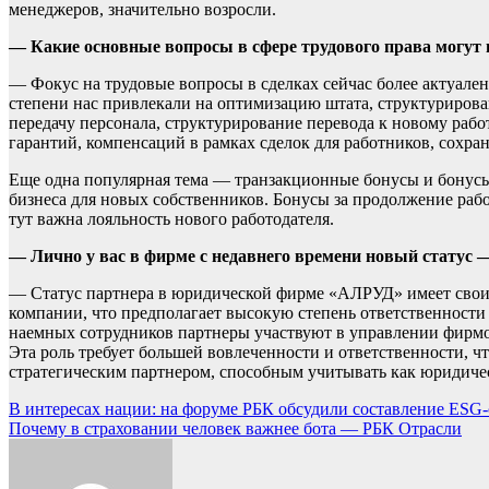
менеджеров, значительно возросли.
— Какие основные вопросы в сфере трудового права могут
— Фокус на трудовые вопросы в сделках сейчас более актуален
степени нас привлекали на оптимизацию штата, структурирован
передачу персонала, структурирование перевода к новому раб
гарантий, компенсаций в рамках сделок для работников, сохран
Еще одна популярная тема — транзакционные бонусы и бонусы 
бизнеса для новых собственников. Бонусы за продолжение рабо
тут важна лояльность нового работодателя.
— Лично у вас в фирме с недавнего времени новый статус — 
— Статус партнера в юридической фирме «АЛРУД» имеет свои о
компании, что предполагает высокую степень ответственности
наемных сотрудников партнеры участвуют в управлении фирмой
Эта роль требует большей вовлеченности и ответственности, ч
стратегическим партнером, способным учитывать как юридичес
Навигация
В интересах нации: на форуме РБК обсудили составление ESG
Почему в страховании человек важнее бота — РБК Отрасли
по
записям