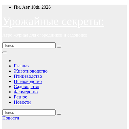
Перейти
Пн. Авг 10th, 2026
к
содержимому
Урожайные секреты:
Агро журнал для огородников и садоводов
Главная
Животноводство
Птицеводство
Пчеловодство
Садоводство
Фермерство
Разное
Новости
Новости