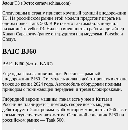
Jetour T3
(Фото: carnewschina.com)
Следующим в страну приедет крупный рамный внедорожник
T3. На российском рынке этой модели предстоит играть на
одном поле с Tank 500. В Китае этот автомобиль получил
название Traveller T3. Над его внешностью работал дизайнер
Хакан Саракоглу (ранее он трудился над моделями Porsche и
Chery).
BAIC BJ60
BAIC BJ60
(Фото: BAIC)
Еще одна важная новинка для России — рамный
внедорожник BJ60. Эта модель должна дебютировать в стране
также до конца 2024 года. Автомобиль оборудован полным
приводом с понижающей передачей и тремя блокировками.
Гибридной версии машины (такая есть у нее в Китае) в
России не планируется, поэтому, скорее всего, модель
дебютирует с 2-литровым турбомотором мощностью 266 л.с. и
восьмиступенчатым автоматом. Основной соперник BJ60 на
российском рынке — Tank 500.