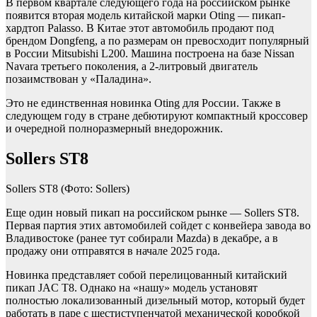
В первом квартале следующего года на российском рынке
появится вторая модель китайской марки Oting — пикап-
хардтоп Palasso. В Китае этот автомобиль продают под
брендом Dongfeng, а по размерам он превосходит популярный
в России Mitsubishi L200. Машина построена на базе Nissan
Navara третьего поколения, а 2-литровый двигатель
позаимствован у «Паладина».
Это не единственная новинка Oting для России. Также в
следующем году в стране дебютируют компактный кроссовер
и очередной полноразмерный внедорожник.
Sollers ST8
Sollers ST8
(Фото: Sollers)
Еще один новый пикап на российском рынке — Sollers ST8.
Первая партия этих автомобилей сойдет с конвейера завода во
Владивостоке (ранее тут собирали Mazda) в декабре, а в
продажу они отправятся в начале 2025 года.
Новинка представляет собой перелицованный китайский
пикап JAC T8. Однако на «нашу» модель установят
полностью локализованный дизельный мотор, который будет
работать в паре с шестиступенчатой механической коробкой