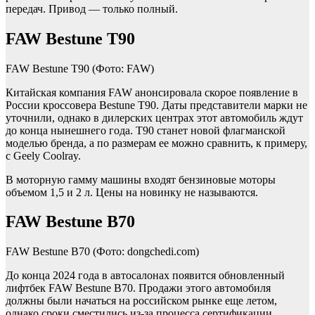
передач. Привод — только полный.
FAW Bestune T90
FAW Bestune T90
(Фото: FAW)
Китайская компания FAW анонсировала скорое появление в
России кроссовера Bestune T90. Даты представители марки не
уточнили, однако в дилерских центрах этот автомобиль ждут
до конца нынешнего года. T90 станет новой флагманской
моделью бренда, а по размерам ее можно сравнить, к примеру,
с Geely Coolray.
В моторную гамму машины входят бензиновые моторы
объемом 1,5 и 2 л. Цены на новинку не называются.
FAW Bestune B70
FAW Bestune B70
(Фото: dongchedi.com)
До конца 2024 года в автосалонах появится обновленный
лифтбек FAW Bestune B70. Продажи этого автомобиля
должны были начаться на российском рынке еще летом,
однако сроки сместились из-за процесса сертификации